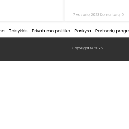
7 vasario, 2023
Komentarų: 0
ba
Taisyklės
Privatumo politika
Paskyra
Partnerių prog
Copyright © 2026