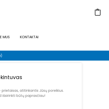
0
IE MUS
KONTAKTAI
a)
ėkintuvas
prietaisas, atitinkantis Jūsų poreikius.
išsirinkti būtų paprasčiau!