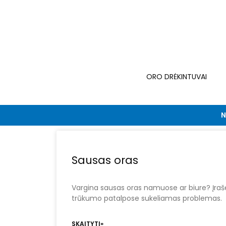
Pereiti
prie
turinio
ORO DRĖKINTUVAI
N
Sausas oras
Vargina sausas oras namuose ar biure? Įr
trūkumo patalpose sukeliamas problemas.
SKAITYTI»