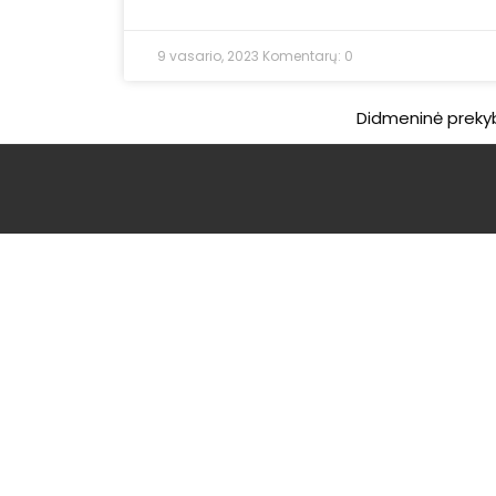
9 vasario, 2023
Komentarų: 0
Didmeninė preky