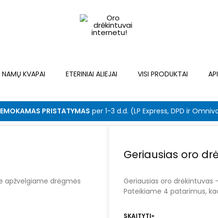
NAMŲ KVAPAI
ETERINIAI ALIEJAI
VISI PRODUKTAI
AP
EMOKAMAS PRISTATYMAS
per 1-3 d.d. (LP Express, DPD ir Omniv
Geriausias oro dr
aše apžvelgiame drėgmės
Geriausias oro drėkintuvas – 
Pateikiame 4 patarimus, kad 
SKAITYTI»