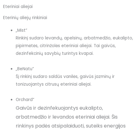
Eteriniai aliejai
Eterinių aliejų rinkiniai
„
Mist
“
Rinkinį sudaro levandų, apelsinų, arbatmedžio, eukalipto,
pipirmėtės, citrinžolės eteriniai aliejai. Tai gaivūs,
dezinfekcinių savybių turintys kvapai.
„
BeNatu
“
Šį rinkinį sudaro saldūs vanilės, gaivūs jazminų ir
tonizuojantys citrusų eteriniai aliejai.
Orchard
“
Gaivūs ir dezinfekuojantys eukalipto,
arbatmedžio ir levandos eteriniai aliejai. Šis
rinkinys padės atsipalaiduoti, suteiks energijos