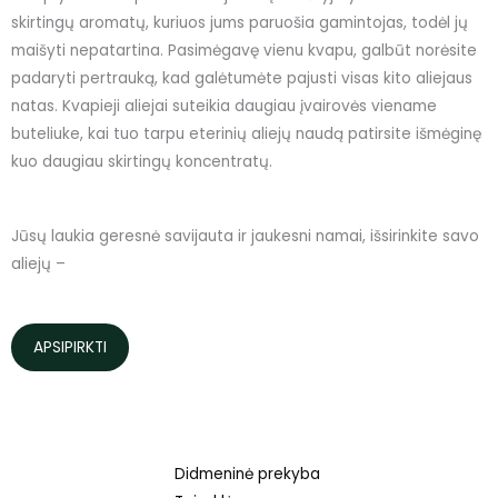
skirtingų aromatų, kuriuos jums paruošia gamintojas, todėl jų
maišyti nepatartina. Pasimėgavę vienu kvapu, galbūt norėsite
padaryti pertrauką, kad galėtumėte pajusti visas kito aliejaus
natas. Kvapieji aliejai suteikia daugiau įvairovės viename
buteliuke, kai tuo tarpu eterinių aliejų naudą patirsite išmėginę
kuo daugiau skirtingų koncentratų.
Jūsų laukia geresnė savijauta ir jaukesni namai, išsirinkite savo
aliejų –
APSIPIRKTI
Didmeninė prekyba