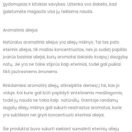
gydomąsias ir kitokias savybes. Užtenka vos šlakelio, kad
galėtumėte mėgautis visa jų teikiama nauda.
Aromatinis aliejus
Natūralus aromatinis aliejus yra aliejų mišinys. Tai tas pats
eterinis aliejus, tik mažiau koncentruotas, nes jo sudėtį papildo
įvairūs baziniai aliejai, kurių aromatai išskaido kvapą į daugybę
natų. Jie yra ne tokie stiprūs kaip eteriniai, todėl gali puikiai
tikti jautresniems žmonėms.
Rinkdamiesi aromatinį aliejų, atkreipkite dėmesį į tai, kas jo
viduje. Kai kurie gali būti papildyti sintetinėmis medžiagomis,
todėl jų nauda ne tokia kaip natūralių. Gamtoje randamų
augalų aliejų mišinys gali sukurti neatrastus aromatus, kurie
yra subtilesni nei gryni koncentruoti eteriniai aliejai.
Šie produktai buvo sukurti siekiant sumažinti eterinių aliejų