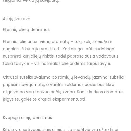
teigiamai veikia jų savijautą.
Aliejų įvairovė
Eterinių aliejų derinimas
Eteriniai aliejai turi vieną aromatą – tokį, kokį skleidžia ir
augalas, iš kurio jie yra išskirti. Kartais gali būti sudėtinga
nuspręsti, kurį aliejų rinktis, todėl paprasčiausia vadovautis
tokia taisykle – visi natūralūs aliejai derės tarpusavyje.
Citrusai suteiks žvalumo po ramiųjų levandų, jazminai subtiliai
prigesins bergamotę, o vanilės saldumas uoslei bus tikra
atgaiva po visų tonizuojančių kvapų. Kad ir kuriuos aromatus
įsigysite, galėsite drąsiai eksperimentuoti.
Kvapiųjų aliejų derinimas
Kitaip yra su kvapiaisiais aliejais. Jų sudėtyje yra užtektinai