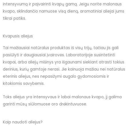
intensyvumą ir paįvairinti kvapų gamą. Jeigu norite malonaus
kvapo, sklindančio namuose visą dieną, aromatiniai aliejai jums
tikrai patiks.
Kvapusis aliejus
Tai mažiausiai natūralus produktas iš visų trijų, tačiau jis gali
pasiūlyti ir daugiausiai įvairovės. Laboratorijoje susintetinti
kvapai, arba aliejų mišinys yra išgaunami siekiant atrasti tokius
derinius, kurių gamtoje nerasi. Jie kainuoja mažiau nei natūralus
eterinis aliejus, nes nepasižymi augalo gydomosiomis ir
kitokiomis savybėmis.
Toks aliejus yra intensyvaus ir labai malonaus kvapo, jį galima
garinti mūsų siūlomuose oro drėkintuvuose.
Kaip naudoti aliejus?