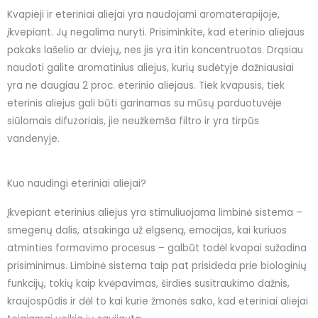
Kvapieji ir eteriniai aliejai yra naudojami aromaterapijoje,
įkvepiant. Jų negalima nuryti. Prisiminkite, kad eterinio aliejaus
pakaks lašelio ar dviejų, nes jis yra itin koncentruotas. Drąsiau
naudoti galite aromatinius aliejus, kurių sudėtyje dažniausiai
yra ne daugiau 2 proc. eterinio aliejaus. Tiek kvapusis, tiek
eterinis aliejus gali būti garinamas su mūsų parduotuvėje
siūlomais difuzoriais, jie neužkemša filtro ir yra tirpūs
vandenyje.
Kuo naudingi eteriniai aliejai?
Įkvepiant eterinius aliejus yra stimuliuojama limbinė sistema –
smegenų dalis, atsakinga už elgseną, emocijas, kai kuriuos
atminties formavimo procesus – galbūt todėl kvapai sužadina
prisiminimus. Limbinė sistema taip pat prisideda prie biologinių
funkcijų, tokių kaip kvėpavimas, širdies susitraukimo dažnis,
kraujospūdis ir dėl to kai kurie žmonės sako, kad eteriniai aliejai