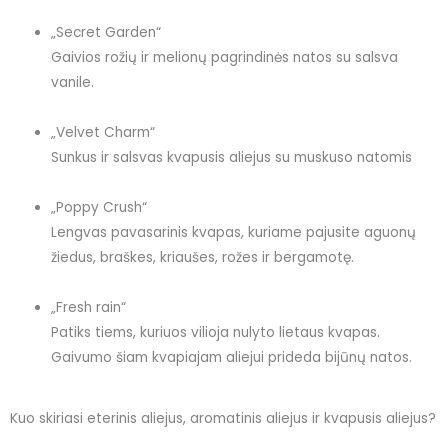
„
Secret Garden
“
Gaivios rožių ir melionų pagrindinės natos su salsva
vanile.
„
Velvet Charm
“
Sunkus ir salsvas kvapusis aliejus su muskuso natomis
„
Poppy Crush
“
Lengvas pavasarinis kvapas, kuriame pajusite aguonų
žiedus, braškes, kriaušes, rožes ir bergamotę.
„
Fresh rain
“
Patiks tiems, kuriuos vilioja nulyto lietaus kvapas.
Gaivumo šiam kvapiajam aliejui prideda bijūnų natos.
Kuo skiriasi eterinis aliejus, aromatinis aliejus ir kvapusis aliejus?