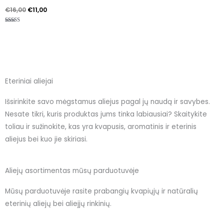
€
16,00
€
11,00
Įvertinimas:
5.00
iš 5
Eteriniai aliejai
Išsirinkite savo mėgstamus aliejus pagal jų naudą ir savybes.
Nesate tikri, kuris produktas jums tinka labiausiai? Skaitykite
toliau ir sužinokite, kas yra kvapusis, aromatinis ir eterinis
aliejus bei kuo jie skiriasi.
Aliejų asortimentas mūsų parduotuvėje
Mūsų parduotuvėje rasite prabangių kvapiųjų ir natūralių
eterinių aliejų bei aliejjų rinkinių.