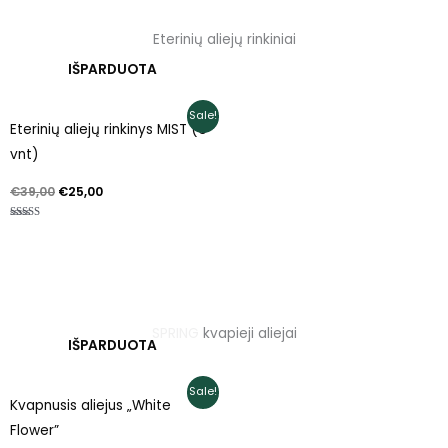
Eterinių aliejų rinkiniai
IŠPARDUOTA
Original
Current
Sale!
Eterinių aliejų rinkinys MIST (6
price
price
was:
is:
vnt)
€39,00.
€25,00.
€
39,00
€
25,00
Įvertinimas:
5.00
iš 5
SPRING kvapieji aliejai
IŠPARDUOTA
Original
Current
Sale!
Kvapnusis aliejus „White
price
price
was:
is:
Flower”
€16,00.
€11,00.