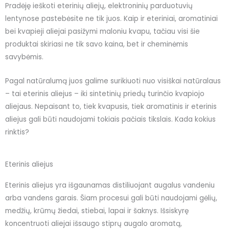
Pradėję ieškoti eterinių aliejų, elektroninių parduotuvių
lentynose pastebėsite ne tik juos. Kaip ir eteriniai, aromatiniai
bei kvapieji aliejai pasižymi maloniu kvapu, tačiau visi šie
produktai skiriasi ne tik savo kaina, bet ir cheminėmis
savybėmis.
Pagal natūralumą juos galime surikiuoti nuo visiškai natūralaus
– tai eterinis aliejus – iki sintetinių priedų turinčio kvapiojo
aliejaus. Nepaisant to, tiek kvapusis, tiek aromatinis ir eterinis
aliejus gali būti naudojami tokiais pačiais tikslais. Kada kokius
rinktis?
Eterinis aliejus
Eterinis aliejus yra išgaunamas distiliuojant augalus vandeniu
arba vandens garais. Šiam procesui gali būti naudojami gėlių,
medžių, krūmų žiedai, stiebai, lapai ir šaknys. Išsiskyrę
koncentruoti aliejai išsaugo stiprų augalo aromatą,