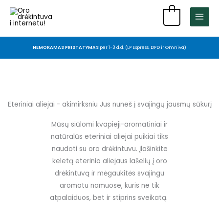
Pereiti
0
prie
turinio
NEMOKAMAS PRISTATYMAS
per 1-3 d.d. (LP Express, DPD ir Omniva)
Eteriniai aliejai - akimirksniu Jus nuneš į svajingų jausmų sūkurį
Mūsų siūlomi kvapieji-aromatiniai ir
natūralūs eteriniai aliejai puikiai tiks
naudoti su oro drėkintuvu. Įlašinkite
keletą eterinio aliejaus lašelių į oro
drėkintuvą ir mėgaukitės svajingu
aromatu namuose, kuris ne tik
atpalaiduos, bet ir stiprins sveikatą.