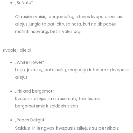
„
BeNatu
“
Citrusinių vaisių, bergamočių, citrinos kvapo eterinius
aliejus jungia ta pati citruso nata, kuri ne tik padės
mažinti nuovargį, bet ir valys orą.
Kvapieji aliejai
„
White Flowe
r“
Lelijų, jazminų, pakalnučių, magnolijų ir tuberozų kvapusis
aliejus.
„
Iris and bergamot
“
Kvapusis aliejus su citruso natų turinčiomis
bergamotėmis ir saldžiais irisais
„
Peach Delight
“
Saldus ir lengvas kvapusis aliejus su persikais.