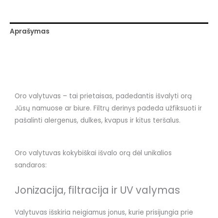
Aprašymas
Papildoma informacija
Atsiliepimai (3)
Oro valytuvas – tai prietaisas, padedantis išvalyti orą
Jūsų namuose ar biure. Filtrų derinys padeda užfiksuoti ir
pašalinti alergenus, dulkes, kvapus ir kitus teršalus.
Oro valytuvas kokybiškai išvalo orą dėl unikalios
sandaros:
Jonizacija, filtracija ir UV valymas
Valytuvas išskiria neigiamus jonus, kurie prisijungia prie