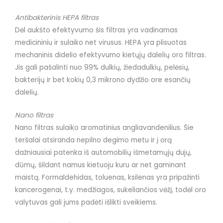
Antibakterinis HEPA filtras
Dėl aukšto efektyvumo šis filtras yra vadinamas
medicininiu ir sulaiko net virusus. HEPA yra plisuotas
mechaninis didelio efektyvumo kietųjų dalelių oro filtras.
Jis gali pašalinti nuo 99% dulkių, žiedadulkių, pelėsių,
bakterijų ir bet kokių 0,3 mikrono dydžio ore esančių
dalelių.
Nano filtras
Nano filtras sulaiko aromatinius angliavandenilius. Šie
teršalai atsiranda nepilno degimo metu ir į orą
dažniausiai patenka iš automobilių išmetamųjų dujų,
dūmų, šildant namus kietuoju kuru ar net gaminant
maistą. Formaldehidas, toluenas, ksilenas yra pripažinti
kancerogenai, t.y. medžiagos, sukeliančios vėžį, todėl oro
valytuvas gali jums padėti išlikti sveikiems.