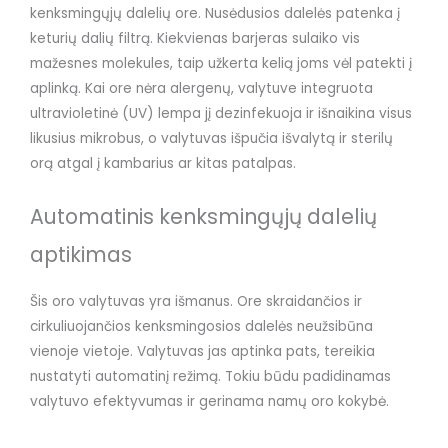
kenksmingųjų dalelių ore. Nusėdusios dalelės patenka į
keturių dalių filtrą. Kiekvienas barjeras sulaiko vis
mažesnes molekules, taip užkerta kelią joms vėl patekti į
aplinką. Kai ore nėra alergenų, valytuve integruota
ultravioletinė (UV) lempa jį dezinfekuoja ir išnaikina visus
likusius mikrobus, o valytuvas išpučia išvalytą ir sterilų
orą atgal į kambarius ar kitas patalpas.
Automatinis kenksmingųjų dalelių
aptikimas
Šis oro valytuvas yra išmanus. Ore skraidančios ir
cirkuliuojančios kenksmingosios dalelės neužsibūna
vienoje vietoje. Valytuvas jas aptinka pats, tereikia
nustatyti automatinį režimą. Tokiu būdu padidinamas
valytuvo efektyvumas ir gerinama namų oro kokybė.