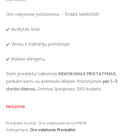
Oro valytuvas jonizatorius – ŠVARA NAMUOSE!
✔️ Išvalytas oras
✔️ Virusų ir bakterijų prevencija
✔️ Mažiau alergenų
Šiam produktui taikomas
NEMOKAMAS PRISTATYMAS
,
perkant kartu su eteriniais aliejais. Pristatymas
per 1–3
darbo dienas,
Omniva, lpexpress, DPD kurjeris.
Neturime
Produkto kodas:
Oro valytuvas su UV P806
Kategorijos:
Oro valytuvai
,
Produktai