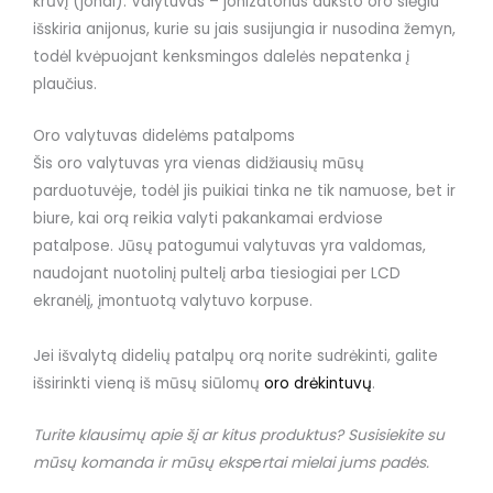
krūvį (jonai). Valytuvas – jonizatorius aukšto oro slėgiu
išskiria anijonus, kurie su jais susijungia ir nusodina žemyn,
todėl kvėpuojant kenksmingos dalelės nepatenka į
plaučius.
Oro valytuvas didelėms patalpoms
Šis oro valytuvas yra vienas didžiausių mūsų
parduotuvėje, todėl jis puikiai tinka ne tik namuose, bet ir
biure, kai orą reikia valyti pakankamai erdviose
patalpose. Jūsų patogumui valytuvas yra valdomas,
naudojant nuotolinį pultelį arba tiesiogiai per LCD
ekranėlį, įmontuotą valytuvo korpuse.
Jei išvalytą didelių patalpų orą norite sudrėkinti, galite
išsirinkti vieną iš mūsų siūlomų
oro drėkintuvų
.
Turite klausimų apie šį ar kitus produktus? Susisiekite su
mūsų komanda ir mūsų eksp
e
rtai mielai jums padės.