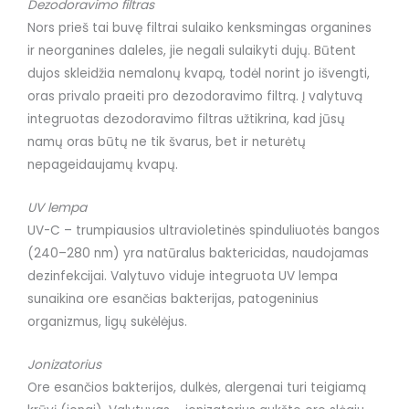
Dezodoravimo filtras
Nors prieš tai buvę filtrai sulaiko kenksmingas organines
ir neorganines daleles, jie negali sulaikyti dujų. Būtent
dujos skleidžia nemalonų kvapą, todėl norint jo išvengti,
oras privalo praeiti pro dezodoravimo filtrą. Į valytuvą
integruotas dezodoravimo filtras užtikrina, kad jūsų
namų oras būtų ne tik švarus, bet ir neturėtų
nepageidaujamų kvapų.
UV lempa
UV-C – trumpiausios ultravioletinės spinduliuotės bangos
(240–280 nm) yra natūralus baktericidas, naudojamas
dezinfekcijai. Valytuvo viduje integruota UV lempa
sunaikina ore esančias bakterijas, patogeninius
organizmus, ligų sukėlėjus.
Jonizatorius
Ore esančios bakterijos, dulkės, alergenai turi teigiamą