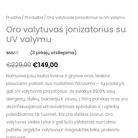
Pradžia
/
Produktai
/ Oro valytuvas jonizatorius su UV valymu
Oro valytuvas jonizatorius su
UV valymu
(
3
pirkėjų atsiliepimai)
Įvertinimas:
3
€
229,00
€
149,00
5.00
iš 5
(viso
įvertinimų:
)
Namuose jūsų laukia švarus ir grynas oras, leiskite
plaučiams pailsėti nuo nuolatinio filtravimo – tą padaryti
gali UV valytuvas jonizatorius. Jis sulaikys 99,9% visų
alergenų, dulkių, bakterijų ir virusų. Į filtrą patekęs oras yra
dezinfekuojamas ultravioletiniais spinduliais ir į aplinką
paleidžiamas tik tuomet, kai yra visiškai švarus. Oro
valytuvas veikia tyliai ir gali būti valdomas nuotoliniu
pulteliu. Įsigykite valytuvą ir mėgaukitės laiku, praleistu
namuose.