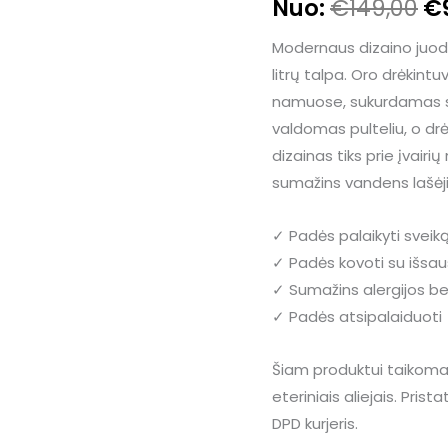
€1
Nuo:
€
149,00
€
5.00
iš 5
(viso
įvertinimų:
)
Modernaus dizaino juod
litrų talpa.
Oro drėkintu
namuose, sukurdamas sv
valdomas pulteliu, o drė
dizainas tiks prie įvairi
sumažins vandens lašėj
✓ Padės palaikyti svei
✓ Padės kovoti su išsau
✓ Sumažins alergijos 
✓ Padės atsipalaiduoti
Šiam produktui taikom
eteriniais aliejais. Pris
DPD kurjeris.