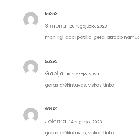
Įvertinimas:
Simona
5
iš 5
20 rugpjūčio, 2023
man irgi labai patiko, gerai atrodo namu
Įvertinimas:
Gabija
5
iš 5
10 rugsėjo, 2023
geras drėkintuvas, viskas tinka
Įvertinimas:
Jolanta
5
iš 5
14 rugsėjo, 2023
geras drėkintuvas, viskas tinka