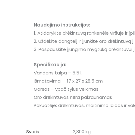
Naudojimo instrukcijos:
1. Atidarykite drėkintuvą rankenėle viršuje ir įpi
2. Uždėkite dangtelį ir įjunkite oro drėkintuvą į
3. Paspauskite įjungimo mygtuką drėkintuvui įju
Specifikacija:
Vandens talpa – 5.5 l.
Išmatavimai – 17 x 27 x 28.5 cm
Garsas – ypač tylus veikimas
Oro drėkintuvas nėra pakraunamas
Pakuotėje: drėkintuvas, maitinimo laidas ir va
Svoris
2,300 kg