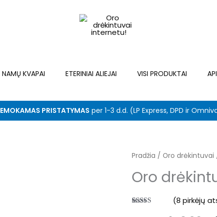
NAMŲ KVAPAI
ETERINIAI ALIEJAI
VISI PRODUKTAI
AP
EMOKAMAS PRISTATYMAS
per 1-3 d.d. (LP Express, DPD ir Omniv
Pradžia
/
Oro drėkintuvai
Or
Oro drėkin
pr
w
(
8
pirkėjų at
Įvertinimas:
8