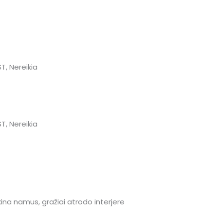
ST, Nereikia
ST, Nereikia
ėkina namus, gražiai atrodo interjere