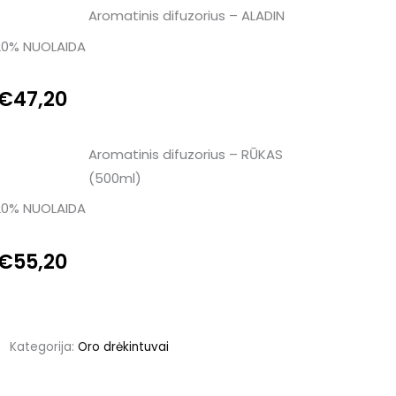
Original
Current
Aromatinis difuzorius – ALADIN
 20% NUOLAIDA
price
price
was:
is:
€
47,20
€59,00.
€47,20.
Original
Current
Aromatinis difuzorius – RŪKAS
(500ml)
price
price
 20% NUOLAIDA
was:
is:
€
55,20
€69,00.
€55,20.
Kategorija:
Oro drėkintuvai