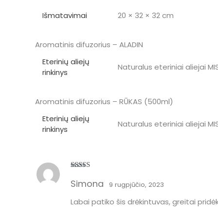
Išmatavimai
20 × 32 × 32 cm
Aromatinis difuzorius – ALADIN
Eterinių aliejų
Naturalus eteriniai aliejai MI
rinkinys
Aromatinis difuzorius – RŪKAS (500ml)
Eterinių aliejų
Naturalus eteriniai aliejai MI
rinkinys
Įvertinimas:
Simona
5
iš 5
9 rugpjūčio, 2023
Labai patiko šis drėkintuvas, greitai prid