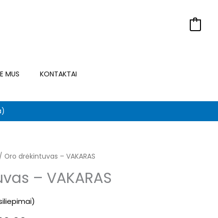
0
IE MUS
KONTAKTAI
a)
iginal
/ Oro drėkintuvas – VAKARAS
Current
tuvas – VAKARAS
ice
price
as:
is:
siliepimai)