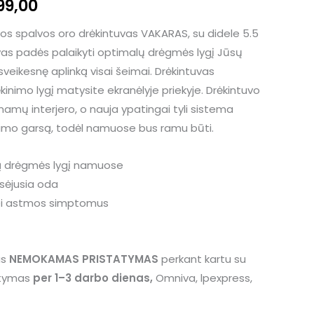
49,00.
€99,00.
99,00
os spalvos oro drėkintuvas VAKARAS, su didele 5.5
vas padės palaikyti optimalų drėgmės lygį Jūsų
eikesnę aplinką visai šeimai.
Drėkintuvas
kinimo lygį matysite ekranėlyje priekyje. Drėkintuvo
ų namų interjero, o nauja ypatingai tyli sistema
imo garsą, todėl namuose bus ramu būti.
ką drėgmės lygį namuose
sėjusia oda
bei astmos simptomus
as
NEMOKAMAS PRISTATYMAS
perkant kartu su
tatymas
per 1–3 darbo dienas,
Omniva, lpexpress,