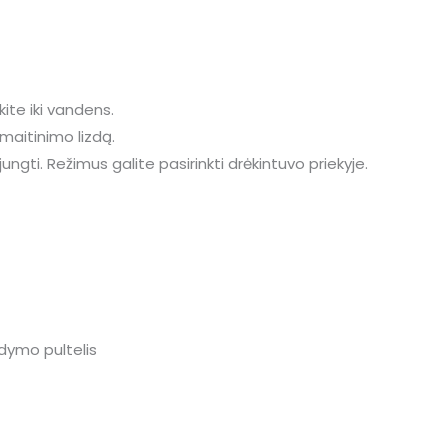
lkite iki vandens.
 maitinimo lizdą.
ngti. Režimus galite pasirinkti drėkintuvo priekyje.
ldymo pultelis