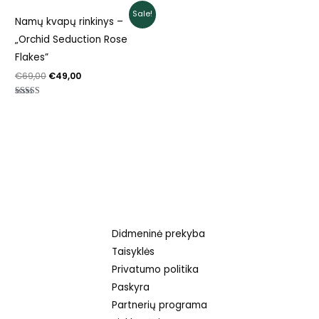
Original
Current
Sale!
Namų kvapų rinkinys –
price
price
was:
is:
„Orchid Seduction Rose
€69,00.
€49,00.
Flakes”
€
69,00
€
49,00
Įvertinimas:
5.00
iš 5
Didmeninė prekyba
Taisyklės
Privatumo politika
Paskyra
Partnerių programa