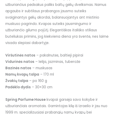
užburiančius pėdsakus paliks baltų gėlių dvelksmas. Namus
apgaubs ir subtilaus prabangos jausmo suteiks
svaiginantys gėlių akordai, balansuojantys ant mistinio
muskuso pagrindo. Kvapas suteiks jausmingumo ir
užburiančio gilumo pojūtį. Elegantiškas itališko stiliaus
buteliukas primins, jog kiekviena diena yra šventė, nes laimė
visada slepiasi dabartyje.
Viršutinės natos
– pakalnutės, baltieji pipirai
Vidurinės natos
– lelija, jazminas, tuberožė
Bazinės natos
– muskusas
Namų kvapų talpa
– 170 ml
Žvakių talpa
– po 160 g
Padėklo dydis
– 30×30 cm
Spring Parfume House
kvapai garsėja savo kokybe ir
užburiančiais aromatais. Gamintojas kilę iš Izraelio ir jau nuo
1999 m. specializuojasi prabangių namų kvapų bei