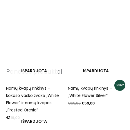
Panašūs produktai
IŠPARDUOTA
IŠPARDUOTA
Original
Current
Sale!
Namų kvapų rinkinys –
Namų kvapų rinkinys –
price
price
was:
is:
kokoso vaško žvakė „White
„White Flower Silver”
€69,00.
€59,00.
Flower” ir namų kvapas
€
69,00
€
59,00
„Frosted Orchid”
€
119,00
IŠPARDUOTA