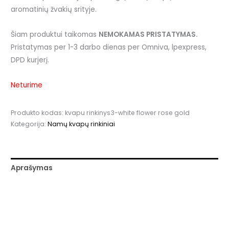
aromatinių žvakių srityje.
Šiam produktui taikomas
NEMOKAMAS PRISTATYMAS.
Pristatymas per 1-3 darbo dienas per Omniva, lpexpress,
DPD kurjerį.
Neturime
Produkto kodas:
kvapu rinkinys3-white flower rose gold
Kategorija:
Namų kvapų rinkiniai
Aprašymas
Papildoma informacija
Atsiliepimai (0)