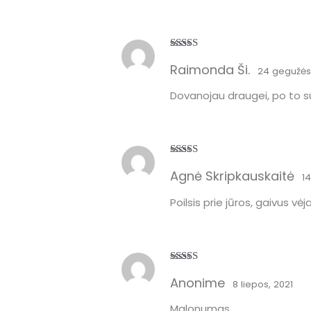
Įvertinimas:
Raimonda Ši.
5
iš 5
24 gegužės
Dovanojau draugei, po to sus
Įvertinimas:
Agnė Skripkauskaitė
5
iš 5
14
Poilsis prie jūros, gaivus v
Įvertinimas:
Anonime
5
iš 5
8 liepos, 2021
Malonumas