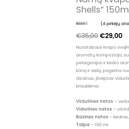
price
pr
Shells” 150m
was:
is:
€35,00.
€
(
4
pirkėjų ats
Įvertinimas:
4
€
35,00
€
29,00
5.00
iš 5
(viso
įvertinimų:
)
Nuostabaus kvapo svajing
aromatų kompozicija, susi
pelargonijos ir kedro ar
kūną ir sielą, pagerins nu
dizainas, įkvėptas Vidurž
kriauklėmis.
Viršutinės natos
– verbe
Vidurinės natos
– citrin
Bazinės natos
– kedras,
Talpa
– 150 ml.