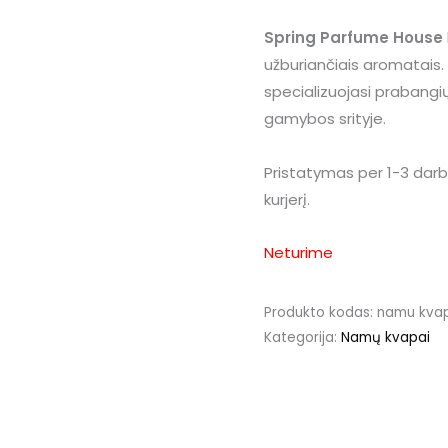
Spring Parfume House
užburiančiais aromatais. 
specializuojasi prabang
gamybos srityje.
Pristatymas per 1-3 darb
kurjerį.
Neturime
Produkto kodas:
namu kvap
Kategorija:
Namų kvapai
ija
Atsiliepimai (4)