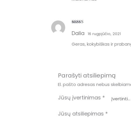
Įvertinimas:
Dalia
5
iš 5
16 rugpjūčio, 2021
Geras, kokybiškas ir praba
Parašyti atsiliepimą
El. pašto adresas nebus skelbiam
Jūsų įvertinimas
*
Jūsų atsiliepimas
*