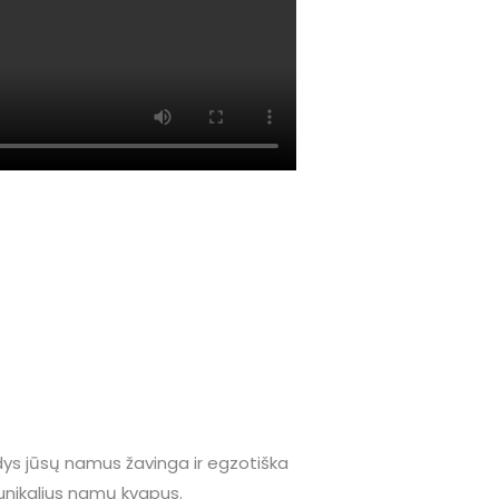
ildys jūsų namus žavinga ir egzotiška
 unikalius namų kvapus.