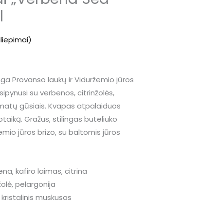
ice
l
29,00.
iliepimai)
a Provanso laukų ir Viduržemio jūros
pynusi su verbenos, citrinžolės,
omatų gūsiais. Kvapas atpalaiduos
otaiką. Gražus, stilingas buteliuko
emio jūros brizo, su baltomis jūros
na, kafiro laimas, citrina
žolė, pelargonija
 kristalinis muskusas