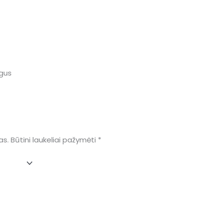
ngus
as.
Būtini laukeliai pažymėti
*