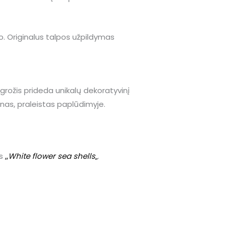
o. Originalus talpos užpildymas
grožis prideda unikalų dekoratyvinį
ienas, praleistas paplūdimyje.
us
,,
White flower sea shells
„
.