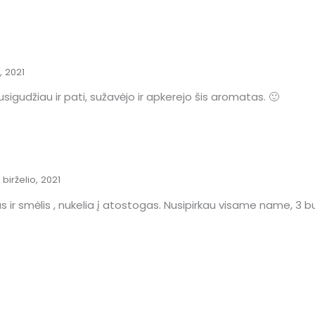
, 2021
igudžiau ir pati, sužavėjo ir apkerejo šis aromatas. 🙂
 birželio, 2021
ėjas ir smėlis , nukelia į atostogas. Nusipirkau visame name, 3 