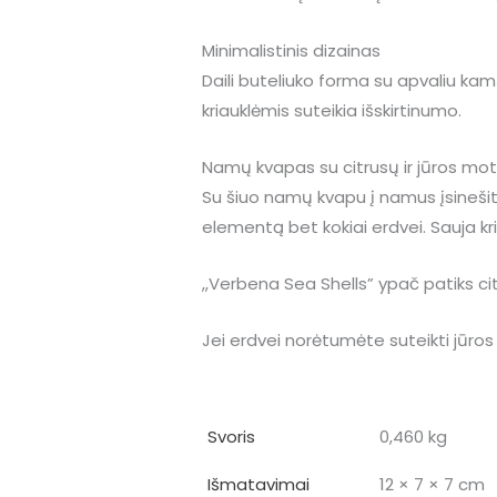
Minimalistinis dizainas
Daili buteliuko forma su apvaliu ka
kriauklėmis suteikia išskirtinumo.
Namų kvapas su citrusų ir jūros mo
Su šiuo namų kvapu į namus įsinešite
elementą bet kokiai erdvei. Sauja kri
,,Verbena Sea Shells” ypač patiks cit
Jei erdvei norėtumėte suteikti jūro
Svoris
0,460 kg
Išmatavimai
12 × 7 × 7 cm