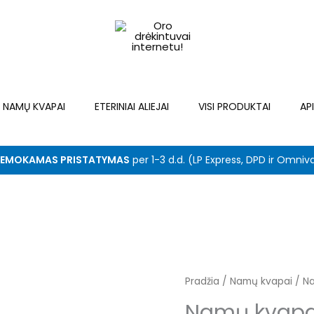
NAMŲ KVAPAI
ETERINIAI ALIEJAI
VISI PRODUKTAI
AP
EMOKAMAS PRISTATYMAS
per 1-3 d.d. (LP Express, DPD ir Omniv
Pradžia
/
Namų kvapai
Original
/ Na
C
Namų kvapa