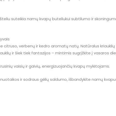
mšteliu suteikia namų kvapų buteliukui subtilumo ir skoningum
tyvais
 citruso, verbenų ir kedro aromatų natų. Natūralus kriauklių 
auklių ir šiek tiek fantazijos – mintimis sugrįžkite į vasaros d
rusinių vaisių ir gaivių, energizuojančių kvapų mylėtojams.
s nuotaikos ir sodraus gėlių saldumo, išbandykite namų kvap