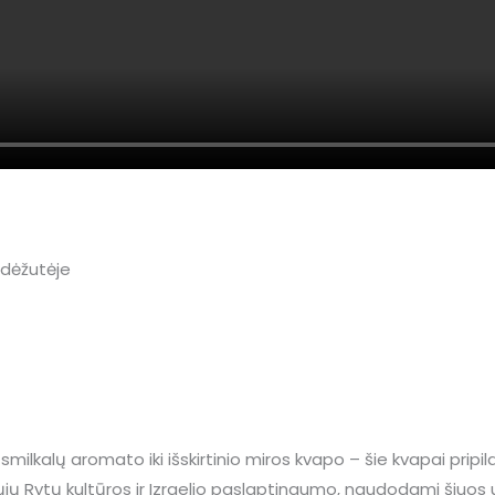
smilkalų aromato iki išskirtinio miros kvapo – šie kvapai prip
ųjų Rytų kultūros ir Izraelio paslaptingumo, naudodami šiuos