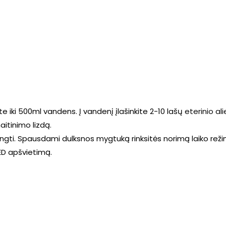
kite iki 500ml vandens. Į vandenį įlašinkite 2-10 lašų
eterinio al
maitinimo lizdą.
ungti. Spausdami dulksnos mygtuką rinksitės norimą laiko reži
ED apšvietimą.