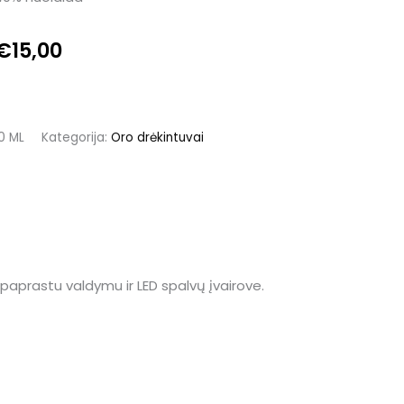
price
price
was:
is:
€
15,00
€39,00.
€15,00.
0 ML
Kategorija:
Oro drėkintuvai
 paprastu valdymu ir LED spalvų įvairove.