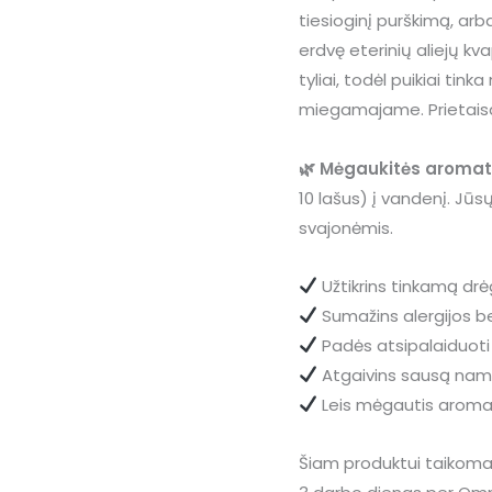
tiesioginį purškimą, a
erdvę eterinių aliejų kva
tyliai, todėl puikiai tink
miegamajame. Prietaisas
🌿 Mėgaukitės aromat
10 lašus) į vandenį. Jūs
svajonėmis.
Užtikrins tinkamą dr
Sumažins alergijos 
Padės atsipalaiduoti
Atgaivins sausą nam
Leis mėgautis arom
Šiam produktui taikom