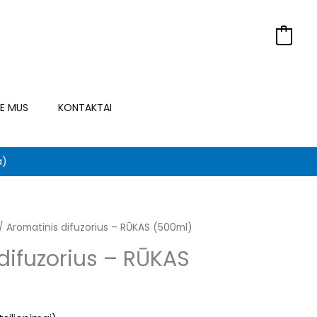
0
IE MUS
KONTAKTAI
a)
iginal
/ Aromatinis difuzorius – RŪKAS (500ml)
Current
difuzorius – RŪKAS
ice
price
s:
is: