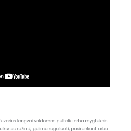
difuzorius lengvai valdomas pulteliu arba mygtukais
Dulksnos režimą galima reguliuoti, pasirenkant arba