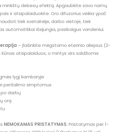
rba minkštų debesų efektą. Apgaubkite savo namų
pais ir atsipalaiduokite. Oro difuzorius veikia ypač
a naudoti tiek svetainėje, darbo vietoje, tiek
 automatiškai išsijungia, pasibaigus vandeniui.
erapija
– įlašinkite mėgstamo eterinio aliejaus (2-
ų kūnas atsipalaiduos, o mintys virs saldžiomis
ėgmės lygį kambaryje
bei peršalimo simptomus
 po darbų
ų orą
atu
as
NEMOKAMAS PRISTATYMAS
. Pristatymas per 1-