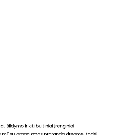
i, šildymo ir kiti buitiniai įrenginiai
s mūsų organizmas praranda drėgmę, todėl