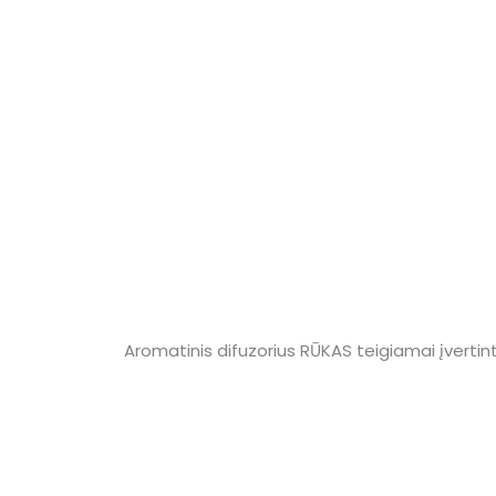
Aprašymas
Papildoma informacija
Atsilie
Aromatinis difuzorius RŪKAS teigiamai įvertint