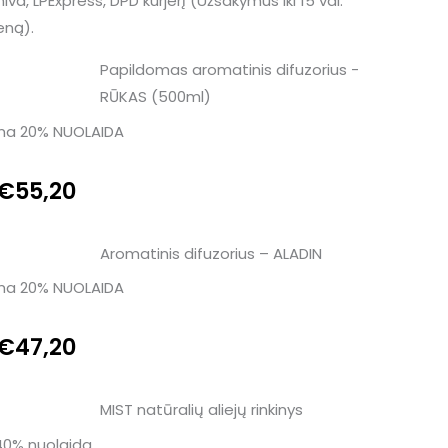
a, LPExpress, DPD kurjerį (Užsakymus iki 15 val.
eną).
Original
Current
Papildomas aromatinis difuzorius -
RŪKAS (500ml)
price
price
oma 20% NUOLAIDA
was:
is:
€
55,20
€69,00.
€55,20.
Original
Current
Aromatinis difuzorius – ALADIN
oma 20% NUOLAIDA
price
price
was:
is:
€
47,20
€59,00.
€47,20.
Original
Current
MIST natūralių aliejų rinkinys
40% nuolaida