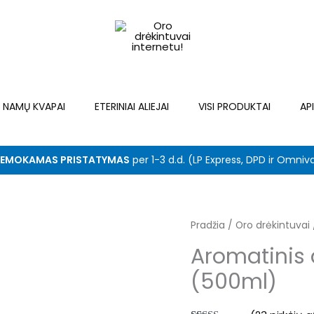
NAMŲ KVAPAI
ETERINIAI ALIEJAI
VISI PRODUKTAI
AP
EMOKAMAS PRISTATYMAS
per 1-3 d.d. (LP Express, DPD ir Omniv
Pradžia
/
Oro drėkintuvai
Or
Aromatinis 
pr
(500ml)
wa