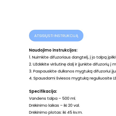
ATSISIŲSTI INSTRUKCIJĄ
Naudojimo instrukcijos:
1. Nuimkite difuzoriaus dangtelį, į jo talpą įpil
2. Uždėkite viršutinę dalį ir įjunkite difuzorių į 
3. Paspauskite dulksnos mygtuką difuzoriui įj
4. Spausdami šviesos mygtuką reguliuosite L
Specifikacija:
Vandens talpa – 500 ml.
Drėkinimo laikas – iki 20 val.
Drėkinimo plotas: iki 45 kv.m.