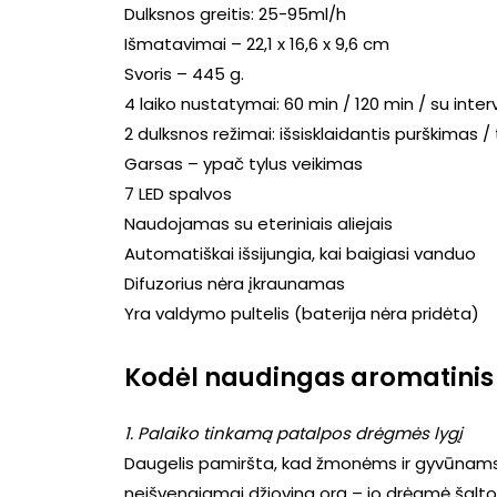
Dulksnos greitis: 25-95ml/h
Išmatavimai – 22,1 x 16,6 x 9,6 cm
Svoris – 445 g.
4 laiko nustatymai: 60 min / 120 min / su interv
2 dulksnos režimai: išsisklaidantis purškimas /
Garsas – ypač tylus veikimas
7 LED spalvos
Naudojamas su eteriniais aliejais
Automatiškai išsijungia, kai baigiasi vanduo
Difuzorius nėra įkraunamas
Yra valdymo pultelis (baterija nėra pridėta)
Kodėl naudingas aromatinis 
1. Palaiko tinkamą patalpos drėgmės lygį
Daugelis pamiršta, kad žmonėms ir gyvūnams
neišvengiamai džiovina orą – jo drėgmė šalt