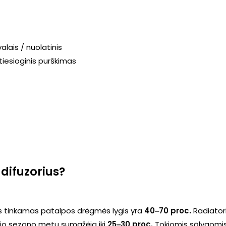
alais / nuolatinis
 tiesioginis purškimas
difuzorius?
 tinkamas patalpos drėgmės lygis yra
40‒70 proc.
Radiatoria
ojo sezono metu sumažėja iki
25‒30 proc.
Tokiomis sąlygomi