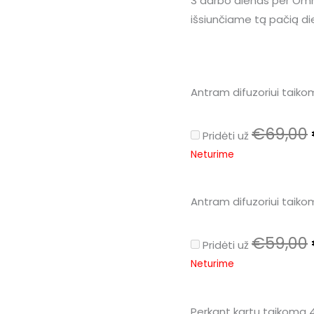
3 darbo dienas per Omniv
išsiunčiame tą pačią di
Antram difuzoriui taik
€
69,00
Pridėti už
Neturime
Antram difuzoriui taik
€
59,00
Pridėti už
Neturime
Perkant kartu taikoma 