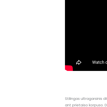
Stilingas ultragarsinis 
ant prietaiso korpuso. 